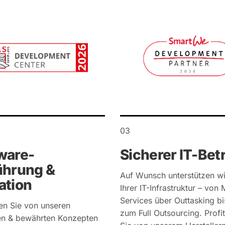
03
ware-
Sicherer IT-Bet
ührung &
Auf Wunsch unterstützen wi
ation
Ihrer IT-Infrastruktur – vo
Services über Outtasking bi
ren Sie von unseren
zum Full Outsourcing. Profit
en & bewährten Konzepten