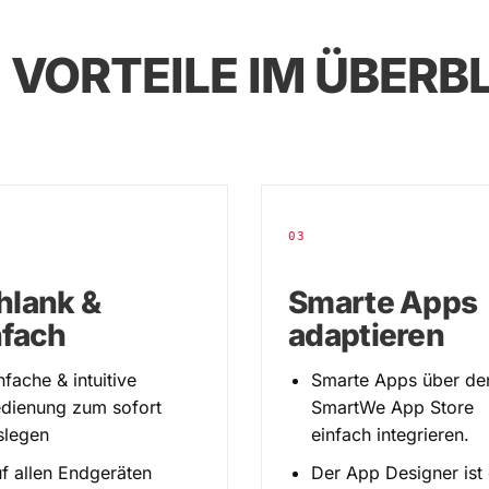
 VORTEILE IM ÜBERB
03
hlank &
Smarte Apps
nfach
adaptieren
nfache & intuitive
Smarte Apps über de
dienung zum sofort
SmartWe App Store
slegen
einfach integrieren.
f allen Endgeräten
Der App Designer ist 