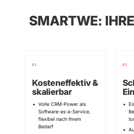
SMARTWE: IHRE
01
02
Kosteneffektiv &
Sc
skalierbar
Ei
Volle CRM-Power als
Ei
Software-as-a-Service,
Be
flexibel nach Ihrem
lo
Bedarf
Au