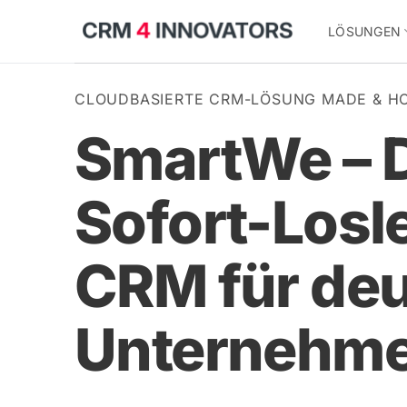
Zum
LÖSUNGEN
Inhalt
springen
CLOUDBASIERTE CRM-LÖSUNG MADE & H
SmartWe – 
Sofort-Losl
CRM für de
Unternehm