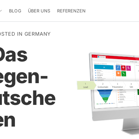
BLOG
ÜBER UNS
REFERENZEN
OSTED IN GERMANY
Das
egen-
utsche
en