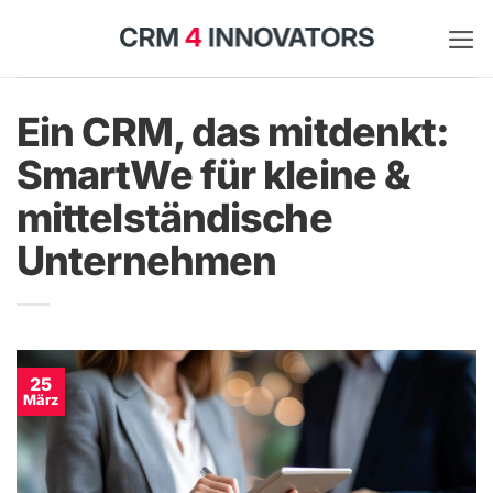
Zum
Inhalt
springen
Ein CRM, das mitdenkt:
SmartWe für kleine &
mittelständische
Unternehmen
25
März