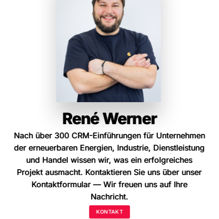
René Werner
René Werner
Nach über 300 CRM-Einführungen für Unternehmen
Nach über 300 CRM-Einführungen für Unternehmen
der erneuerbaren Energien, Industrie, Dienstleistung
der erneuerbaren Energien, Industrie, Dienstleistung
und Handel wissen wir, was ein erfolgreiches
und Handel wissen wir, was ein erfolgreiches
Projekt ausmacht. Kontaktieren Sie uns über unser
Projekt ausmacht. Kontaktieren Sie uns über unser
Kontaktformular
Kontaktformular
— Wir freuen uns auf Ihre
— Wir freuen uns auf Ihre
Nachricht.
Nachricht.
KONTAKT
KONTAKT