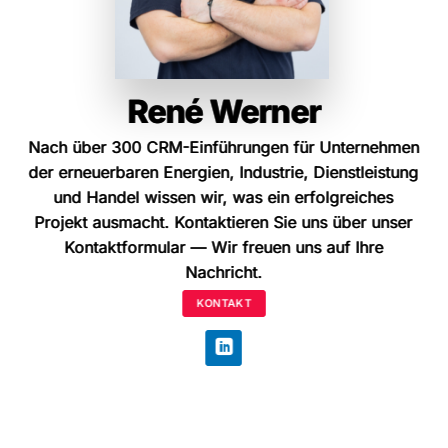
René Werner
René Werner
Nach über 300 CRM-Einführungen für Unternehmen
Nach über 300 CRM-Einführungen für Unternehmen
der erneuerbaren Energien, Industrie, Dienstleistung
der erneuerbaren Energien, Industrie, Dienstleistung
und Handel wissen wir, was ein erfolgreiches
und Handel wissen wir, was ein erfolgreiches
Projekt ausmacht. Kontaktieren Sie uns über unser
Projekt ausmacht. Kontaktieren Sie uns über unser
Kontaktformular
Kontaktformular
— Wir freuen uns auf Ihre
— Wir freuen uns auf Ihre
Nachricht.
Nachricht.
KONTAKT
KONTAKT