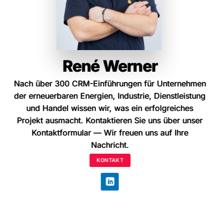
René Werner
René Werner
Nach über 300 CRM-Einführungen für Unternehmen
Nach über 300 CRM-Einführungen für Unternehmen
der erneuerbaren Energien, Industrie, Dienstleistung
der erneuerbaren Energien, Industrie, Dienstleistung
und Handel wissen wir, was ein erfolgreiches
und Handel wissen wir, was ein erfolgreiches
Projekt ausmacht. Kontaktieren Sie uns über unser
Projekt ausmacht. Kontaktieren Sie uns über unser
Kontaktformular
Kontaktformular
— Wir freuen uns auf Ihre
— Wir freuen uns auf Ihre
Nachricht.
Nachricht.
KONTAKT
KONTAKT