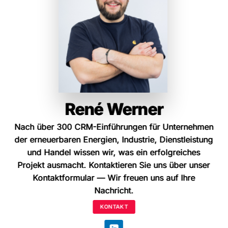
René Werner
René Werner
Nach über 300 CRM-Einführungen für Unternehmen
Nach über 300 CRM-Einführungen für Unternehmen
der erneuerbaren Energien, Industrie, Dienstleistung
der erneuerbaren Energien, Industrie, Dienstleistung
und Handel wissen wir, was ein erfolgreiches
und Handel wissen wir, was ein erfolgreiches
Projekt ausmacht. Kontaktieren Sie uns über unser
Projekt ausmacht. Kontaktieren Sie uns über unser
Kontaktformular
Kontaktformular
— Wir freuen uns auf Ihre
— Wir freuen uns auf Ihre
Nachricht.
Nachricht.
KONTAKT
KONTAKT